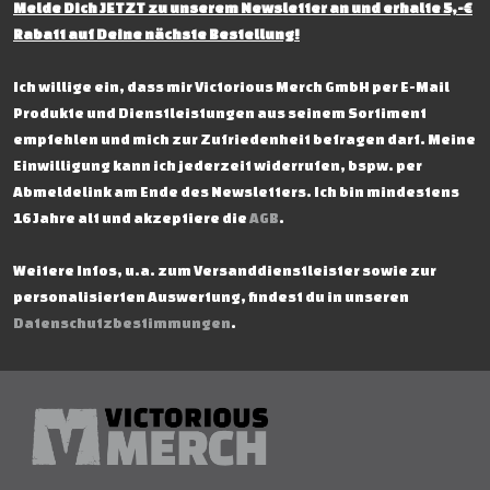
Melde Dich JETZT zu unserem Newsletter an und erhalte 5,-€
Rabatt auf Deine nächste Bestellung!
Ich willige ein, dass mir Victorious Merch GmbH per E-Mail
Produkte und Dienstleistungen aus seinem Sortiment
empfehlen und mich zur Zufriedenheit befragen darf. Meine
Einwilligung kann ich jederzeit widerrufen, bspw. per
Abmeldelink am Ende des Newsletters. Ich bin mindestens
16 Jahre alt und akzeptiere die
AGB
.
Weitere Infos, u.a. zum Versanddienstleister sowie zur
personalisierten Auswertung, findest du in unseren
Datenschutzbestimmungen
.