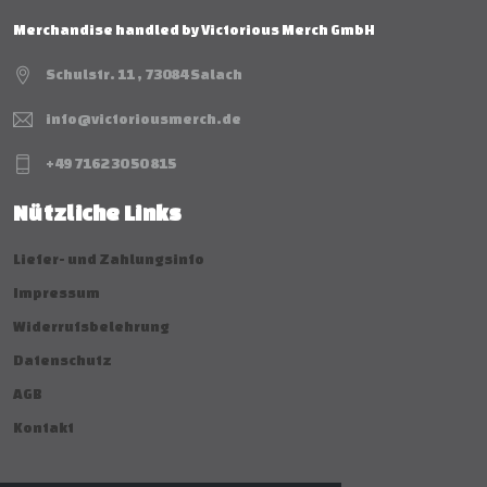
Merchandise handled by Victorious Merch GmbH
Schulstr. 11 , 73084 Salach
info@victoriousmerch.de
+49 7162 30 50 815
Nützliche Links
Liefer- und Zahlungsinfo
Impressum
Widerrufsbelehrung
Datenschutz
AGB
Kontakt