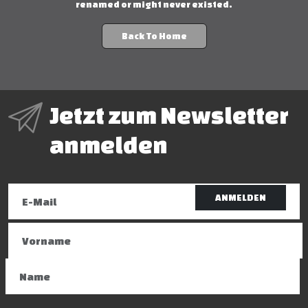
renamed or might never existed.
Back To Home
Jetzt zum Newsletter
anmelden
ANMELDEN