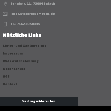
Schulstr. 11 , 73084 Salach
info@victoriousmerch.de
+49 7162 30 50 815
Nützliche Links
Liefer- und Zahlungsinfo
Impressum
Widerrufsbelehrung
Datenschutz
AGB
Kontakt
Vertrag widerrufen