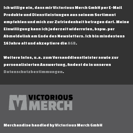
Ich willige ein, dass mir Victorious Merch GmbH per E-Mail
Produkte und Dienstleistungen aus seinem Sortiment
empfehlen und mich zur Zufriedenheit befragen darf. Meine
Einwilligung kann ich jederzeit widerrufen, bspw. per
Abmeldelink am Ende des Newsletters. Ich bin mindestens
16 Jahre alt und akzeptiere die
AGB
.
Weitere Infos, u.a. zum Versanddienstleister sowie zur
personalisierten Auswertung, findest du in unseren
Datenschutzbestimmungen
.
Merchandise handled by Victorious Merch GmbH