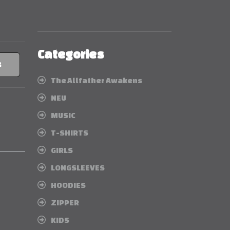
Categories
B
The Allfather Awakens
NEU
MUSIC
T-SHIRTS
GIRLS
LONGSLEEVES
HOODIES
ZIPPER
KIDS