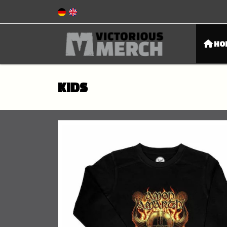
HO
KIDS