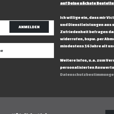
auf Deine nächste Bestellu
Ich willige ein, dass mir V
und Dienstleistungen aus 
ANMELDEN
Zufriedenheit befragen dar
widerrufen, bspw. per Abme
mindestens 16 Jahre alt un
Weitere Infos, u.a. zum Ve
personalisierten Auswertun
Datenschutzbestimmunge