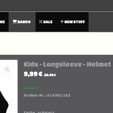
ME
BANDS
SALE
NEW STUFF
Kids - Longsleeve - Helmet
9,99 €
22.99 €
57 % Off
Artikel-Nr. :
K LS HEL 152
Farbe
schwarz