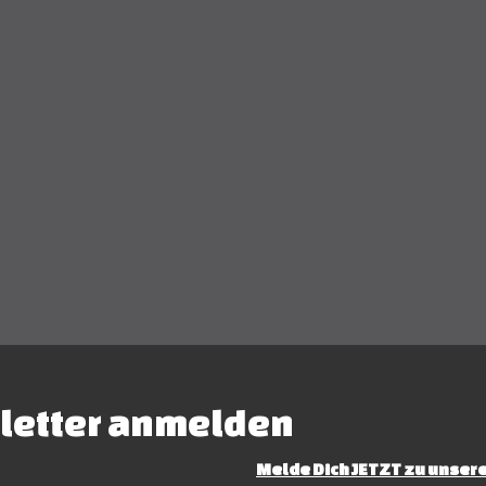
letter anmelden
Melde Dich JETZT zu unsere