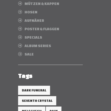
MÜTZEN & KAPPEN
HOSEN
AUFNÄHER
POSTER & FLAGGEN
SPECIALS
ALBUM SERIES
SALE
Tags
DARK FUNERAL
SEVENTH CRYSTAL