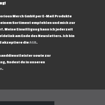
ng!
ictorious Merch GmbH per E-Mail Produkte
seinem Sortiment empfehlen und mich zur
f. Meine Einwilligung kann ich jederzeit
ldelink am Ende des Newsletters. Ich bin
d akzeptiere die
AGB
.
rsanddienstleister sowie zur
g, findest du in unseren
n
.