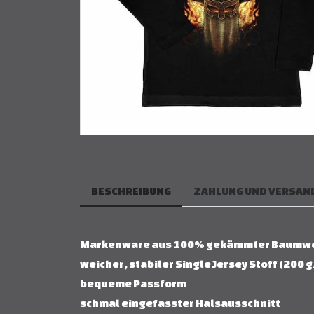
BESCHREIBUNG
ZAHLUNG UND VERSAN
Markenware aus 100% gekämmter Baumw
weicher, stabiler Single Jersey Stoff (200 
bequeme Passform
schmal eingefasster Halsausschnitt