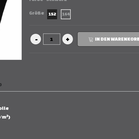
Größe
152
164
IN DEN WARENKOR
D
olle
g/m²)