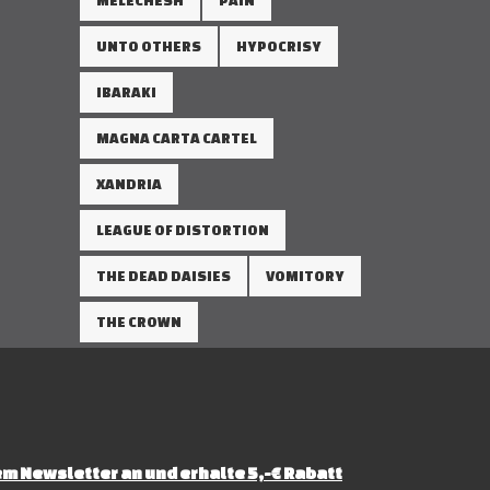
MELECHESH
PAIN
UNTO OTHERS
HYPOCRISY
IBARAKI
MAGNA CARTA CARTEL
XANDRIA
LEAGUE OF DISTORTION
THE DEAD DAISIES
VOMITORY
THE CROWN
m Newsletter an und erhalte 5,-€ Rabatt