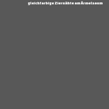
gleichfarbige Ziernähte am Ärmelsaum