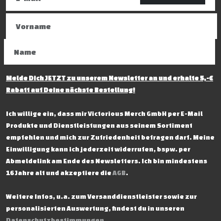
Melde Dich JETZT zu unserem Newsletter an und erhalte 5,-€
Rabatt auf Deine nächste Bestellung!
Ich willige ein, dass mir Victorious Merch GmbH per E-Mail
Produkte und Dienstleistungen aus seinem Sortiment
empfehlen und mich zur Zufriedenheit befragen darf. Meine
Einwilligung kann ich jederzeit widerrufen, bspw. per
Abmeldelink am Ende des Newsletters. Ich bin mindestens
16 Jahre alt und akzeptiere die
AGB
.
Weitere Infos, u.a. zum Versanddienstleister sowie zur
personalisierten Auswertung, findest du in unseren
Datenschutzbestimmungen
.