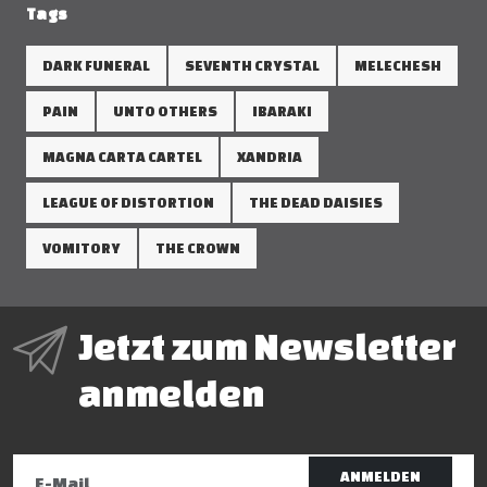
Tags
DARK FUNERAL
SEVENTH CRYSTAL
MELECHESH
PAIN
UNTO OTHERS
IBARAKI
MAGNA CARTA CARTEL
XANDRIA
LEAGUE OF DISTORTION
THE DEAD DAISIES
VOMITORY
THE CROWN
Jetzt zum Newsletter
anmelden
ANMELDEN