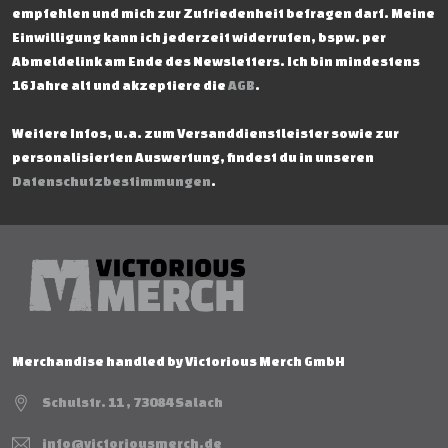
empfehlen und mich zur Zufriedenheit befragen darf. Meine
Einwilligung kann ich jederzeit widerrufen, bspw. per
Abmeldelink am Ende des Newsletters. Ich bin mindestens
16 Jahre alt und akzeptiere die
AGB
.
Weitere Infos, u.a. zum Versanddienstleister sowie zur
personalisierten Auswertung, findest du in unseren
Datenschutzbestimmungen
.
Merchandise handled by Victorious Merch GmbH
Schulstr. 11 , 73084 Salach
info@victoriousmerch.de