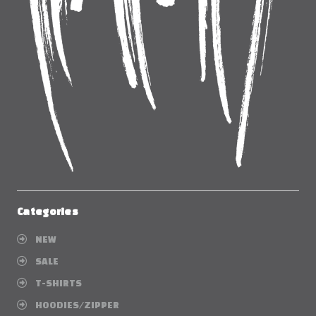
Categories
NEW
SALE
T-SHIRTS
HOODIES/ZIPPER