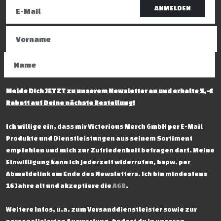
ANMELDEN
Melde Dich JETZT zu unserem Newsletter an und erhalte 5,-€
Rabatt auf Deine nächste Bestellung!
Ich willige ein, dass mir Victorious Merch GmbH per E-Mail
Produkte und Dienstleistungen aus seinem Sortiment
empfehlen und mich zur Zufriedenheit befragen darf. Meine
Einwilligung kann ich jederzeit widerrufen, bspw. per
Abmeldelink am Ende des Newsletters. Ich bin mindestens
16 Jahre alt und akzeptiere die
AGB
.
Weitere Infos, u.a. zum Versanddienstleister sowie zur