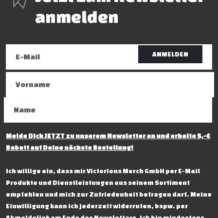
anmelden
ANMELDEN
Melde Dich JETZT zu unserem Newsletter an und erhalte 5,-€
Rabatt auf Deine nächste Bestellung!
Ich willige ein, dass mir Victorious Merch GmbH per E-Mail
Produkte und Dienstleistungen aus seinem Sortiment
empfehlen und mich zur Zufriedenheit befragen darf. Meine
Einwilligung kann ich jederzeit widerrufen, bspw. per
Abmeldelink am Ende des Newsletters. Ich bin mindestens