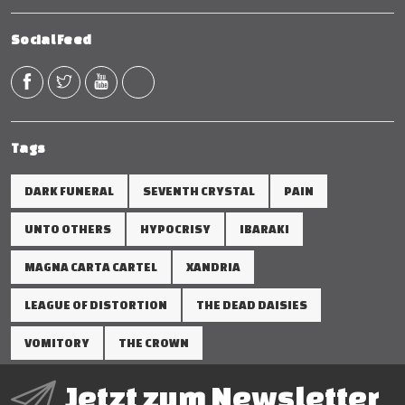
Social Feed
Tags
DARK FUNERAL
SEVENTH CRYSTAL
PAIN
UNTO OTHERS
HYPOCRISY
IBARAKI
MAGNA CARTA CARTEL
XANDRIA
LEAGUE OF DISTORTION
THE DEAD DAISIES
VOMITORY
THE CROWN
Jetzt zum Newsletter