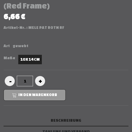
(Red Frame)
6,66 €
Artikel-Nr. :
MELE PAT ROTN RF
Art
gewebt
Maße
10 X 14 CM
IN DEN WARENKORB
BESCHREIBUNG
ZAHLUNG UND VERSAND