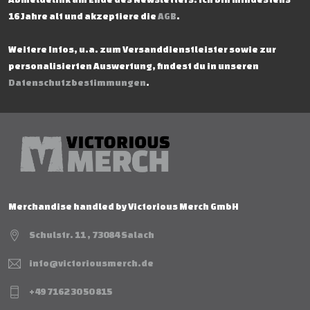
16 Jahre alt und akzeptiere die
AGB
.
Weitere Infos, u.a. zum Versanddienstleister sowie zur
personalisierten Auswertung, findest du in unseren
Datenschutzbestimmungen
.
Merchandise handled by Victorious Merch GmbH
Schulstr. 11 , 73084 Salach
info@victoriousmerch.de
+49 7162 30 50 815