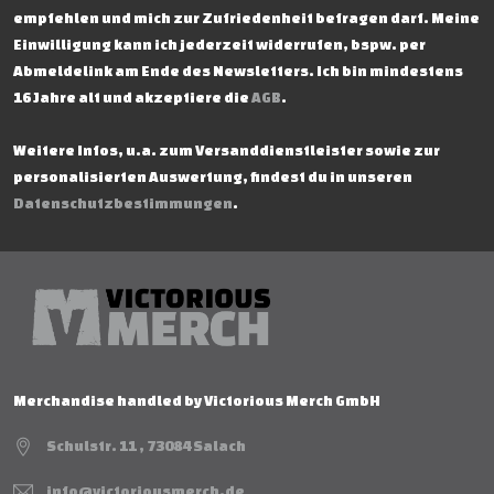
empfehlen und mich zur Zufriedenheit befragen darf. Meine
Einwilligung kann ich jederzeit widerrufen, bspw. per
Abmeldelink am Ende des Newsletters. Ich bin mindestens
16 Jahre alt und akzeptiere die
AGB
.
Weitere Infos, u.a. zum Versanddienstleister sowie zur
personalisierten Auswertung, findest du in unseren
Datenschutzbestimmungen
.
Merchandise handled by Victorious Merch GmbH
Schulstr. 11 , 73084 Salach
info@victoriousmerch.de