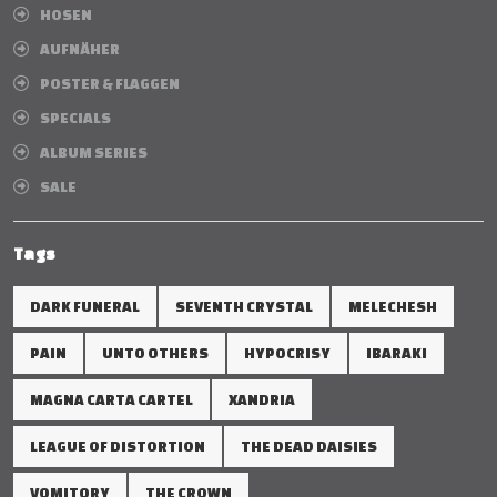
HOSEN
AUFNÄHER
POSTER & FLAGGEN
SPECIALS
ALBUM SERIES
SALE
Tags
DARK FUNERAL
SEVENTH CRYSTAL
MELECHESH
PAIN
UNTO OTHERS
HYPOCRISY
IBARAKI
MAGNA CARTA CARTEL
XANDRIA
LEAGUE OF DISTORTION
THE DEAD DAISIES
VOMITORY
THE CROWN