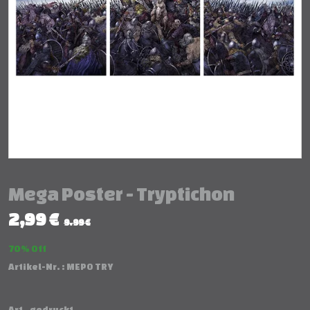
Mega Poster - Tryptichon
2,99 €
9.99 €
70 % Off
Artikel-Nr. :
MEPO TRY
Art
gedruckt