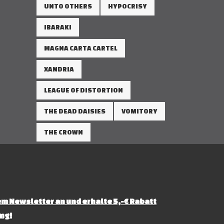
UNTO OTHERS
HYPOCRISY
IBARAKI
MAGNA CARTA CARTEL
XANDRIA
LEAGUE OF DISTORTION
THE DEAD DAISIES
VOMITORY
THE CROWN
m Newsletter an und erhalte 5,-€ Rabatt
ng!