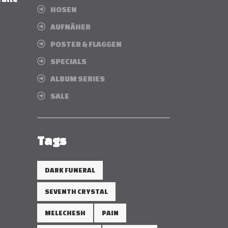
HOSEN
AUFNÄHER
POSTER & FLAGGEN
SPECIALS
ALBUM SERIES
SALE
Tags
DARK FUNERAL
SEVENTH CRYSTAL
MELECHESH
PAIN