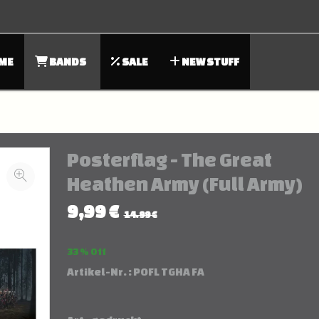
ME
BANDS
SALE
NEW STUFF
Posterflag - The Great
Heathen Army (Full Army)
9,99 €
14.99 €
33 % Off
Artikel-Nr. :
POFL TGHA FA