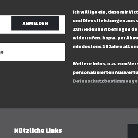
Ich willige ein, dass mir V
und Dienstleistungen aus 
ANMELDEN
Zufriedenheit befragen dar
widerrufen, bspw. per Abme
mindestens 16 Jahre alt un
Weitere Infos, u.a. zum Ve
personalisierten Auswertun
Datenschutzbestimmunge
Nützliche Links