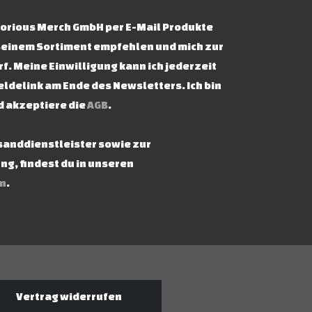
ictorious Merch GmbH per E-Mail Produkte
seinem Sortiment empfehlen und mich zur
f. Meine Einwilligung kann ich jederzeit
ldelink am Ende des Newsletters. Ich bin
d akzeptiere die
AGB
.
rsanddienstleister sowie zur
g, findest du in unseren
n
.
Vertrag widerrufen