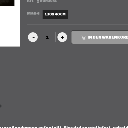
Art
gedruckt
Maße
130 X 40 CM
IN DEN WARENKOR
D
hrere Sendungen aufgeteilt. Sie wird ausgeliefert, sobald