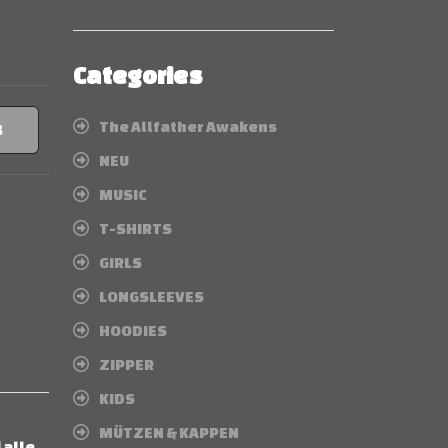
Categories
The Allfather Awakens
B
NEU
MUSIC
T-SHIRTS
GIRLS
LONGSLEEVES
HOODIES
ZIPPER
KIDS
MÜTZEN & KAPPEN
 alle