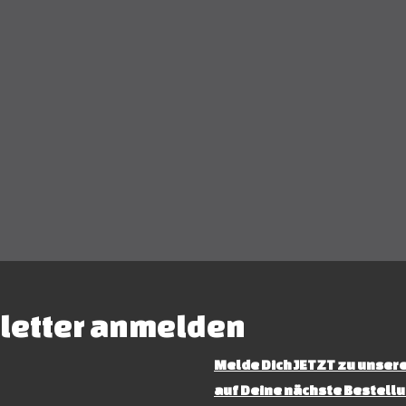
letter anmelden
Melde Dich JETZT zu unsere
auf Deine nächste Bestellu