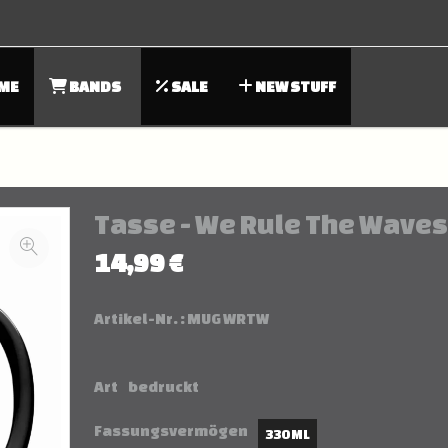
ME
BANDS
SALE
NEW STUFF
Tasse - We Rule The Waves
14,99 €
Artikel-Nr. :
MUG WRTW
Art
bedruckt
Fassungsvermögen
330 ML