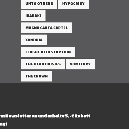
UNTO OTHERS
HYPOCRISY
IBARAKI
MAGNA CARTA CARTEL
XANDRIA
LEAGUE OF DISTORTION
THE DEAD DAISIES
VOMITORY
THE CROWN
m Newsletter an und erhalte 5,-€ Rabatt
ng!