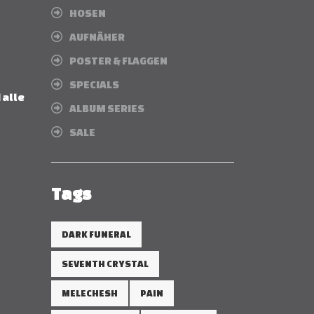
HOSEN
AUFNÄHER
POSTER & FLAGGEN
SPECIALS
 alle
ALBUM SERIES
SALE
Tags
DARK FUNERAL
SEVENTH CRYSTAL
MELECHESH
PAIN