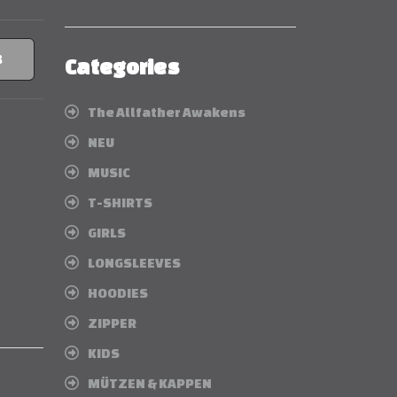
B
Categories
The Allfather Awakens
NEU
MUSIC
T-SHIRTS
GIRLS
LONGSLEEVES
HOODIES
ZIPPER
KIDS
MÜTZEN & KAPPEN