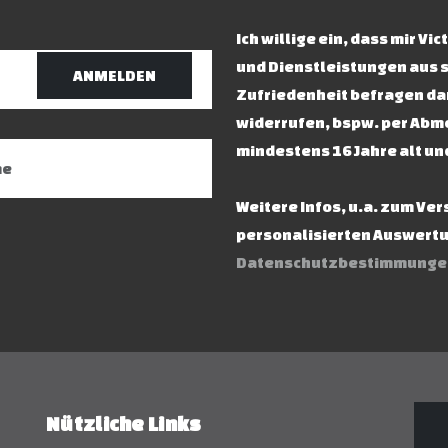
Ich willige ein, dass mir V
und Dienstleistungen aus 
ANMELDEN
Zufriedenheit befragen dar
widerrufen, bspw. per Abme
mindestens 16 Jahre alt un
Weitere Infos, u.a. zum Ve
personalisierten Auswertun
Datenschutzbestimmunge
Nützliche Links