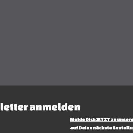
letter anmelden
Melde Dich JETZT zu unsere
auf Deine nächste Bestellu