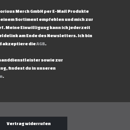
ictorious Merch GmbH per E-Mail Produkte
seinem Sortiment empfehlen und mich zur
f. Meine Einwilligung kann ich jederzeit
ldelink am Ende des Newsletters. Ich bin
d akzeptiere die
AGB
.
rsanddienstleister sowie zur
g, findest du in unseren
n
.
Vertrag widerrufen