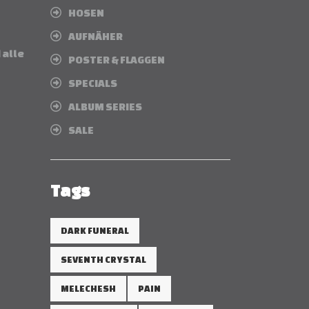
HOSEN
AUFNÄHER
 alle
POSTER & FLAGGEN
SPECIALS
ALBUM SERIES
SALE
Tags
DARK FUNERAL
SEVENTH CRYSTAL
MELECHESH
PAIN