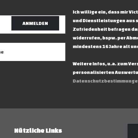
Ich willige ein, dass mir V
und Dienstleistungen aus 
ANMELDEN
Zufriedenheit befragen dar
widerrufen, bspw. per Abme
mindestens 16 Jahre alt un
Weitere Infos, u.a. zum Ve
personalisierten Auswertun
Datenschutzbestimmunge
Nützliche Links