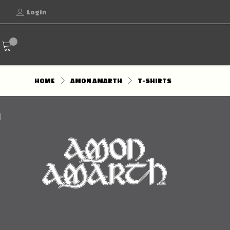
Login
HOME
AMON AMARTH
T-SHIRTS
n