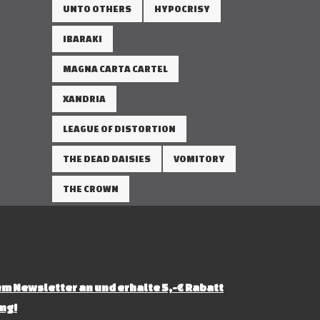
UNTO OTHERS
HYPOCRISY
IBARAKI
MAGNA CARTA CARTEL
XANDRIA
LEAGUE OF DISTORTION
THE DEAD DAISIES
VOMITORY
THE CROWN
m Newsletter an und erhalte 5,-€ Rabatt
ng!