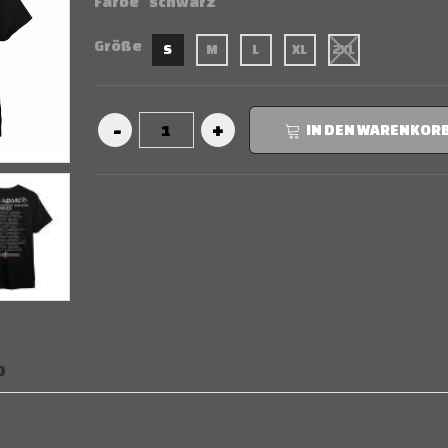
Farbe
schwarz
Größe
S
M
L
XL
2XL
IN DEN WARENKOR
D