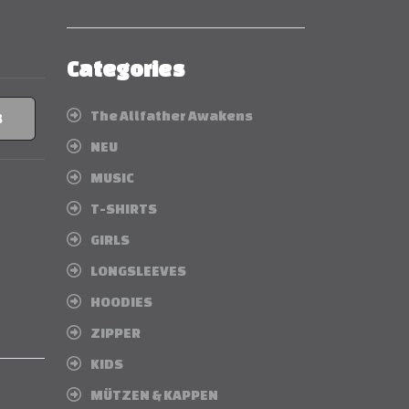
Categories
The Allfather Awakens
B
NEU
MUSIC
T-SHIRTS
GIRLS
LONGSLEEVES
HOODIES
ZIPPER
KIDS
MÜTZEN & KAPPEN