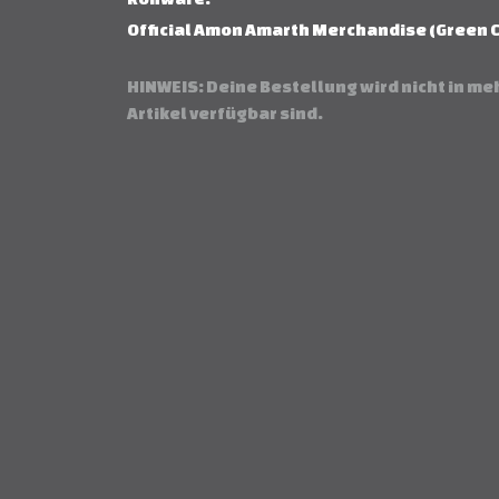
Official Amon Amarth Merchandise (Green C
HINWEIS: Deine Bestellung wird nicht in me
Artikel verfügbar sind.