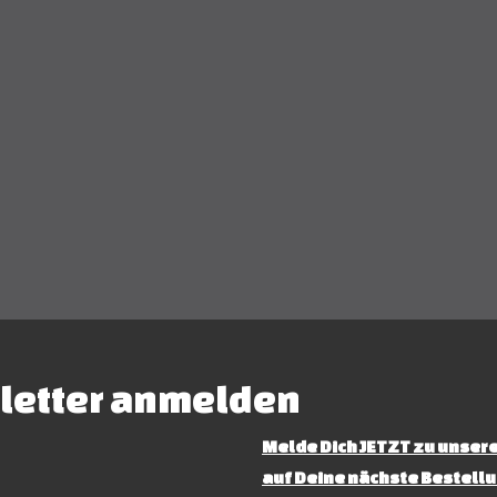
letter anmelden
Melde Dich JETZT zu unsere
auf Deine nächste Bestellu