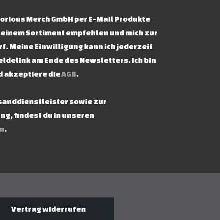
ictorious Merch GmbH per E-Mail Produkte
seinem Sortiment empfehlen und mich zur
f. Meine Einwilligung kann ich jederzeit
ldelink am Ende des Newsletters. Ich bin
d akzeptiere die
AGB
.
rsanddienstleister sowie zur
g, findest du in unseren
n
.
Vertrag widerrufen