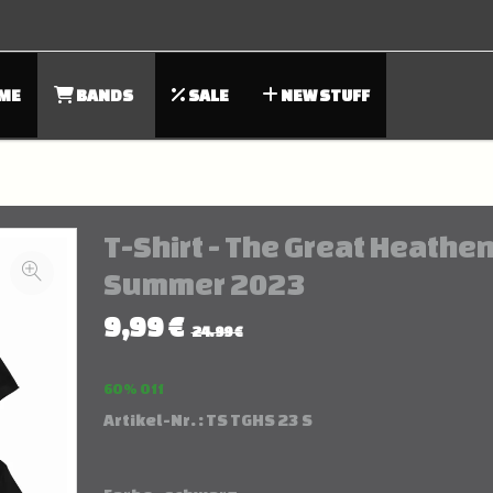
ME
BANDS
SALE
NEW STUFF
T-Shirt - The Great Heathe
Summer 2023
9,99 €
24.99 €
60 % Off
Artikel-Nr. :
TS TGHS 23 S