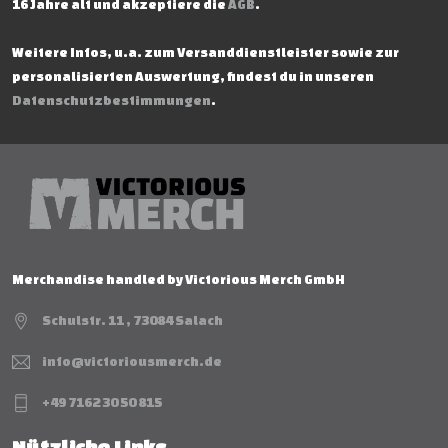
16 Jahre alt und akzeptiere die
AGB
.
Weitere Infos, u.a. zum Versanddienstleister sowie zur
personalisierten Auswertung, findest du in unseren
Datenschutzbestimmungen
.
Merchandise handled by Victorious Merch GmbH
Schulstr. 11 , 73084 Salach
info@victoriousmerch.de
+49 7162 30 50 815