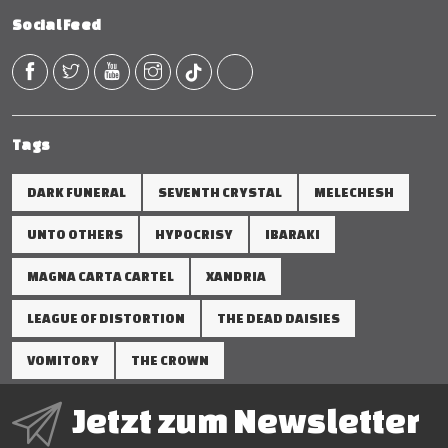
Social Feed
Tags
DARK FUNERAL
SEVENTH CRYSTAL
MELECHESH
UNTO OTHERS
HYPOCRISY
IBARAKI
MAGNA CARTA CARTEL
XANDRIA
LEAGUE OF DISTORTION
THE DEAD DAISIES
VOMITORY
THE CROWN
Jetzt zum Newsletter