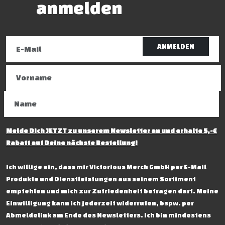
anmelden
ANMELDEN
Melde Dich JETZT zu unserem Newsletter an und erhalte 5,-€
Rabatt auf Deine nächste Bestellung!
Ich willige ein, dass mir Victorious Merch GmbH per E-Mail
Produkte und Dienstleistungen aus seinem Sortiment
empfehlen und mich zur Zufriedenheit befragen darf. Meine
Einwilligung kann ich jederzeit widerrufen, bspw. per
Abmeldelink am Ende des Newsletters. Ich bin mindestens