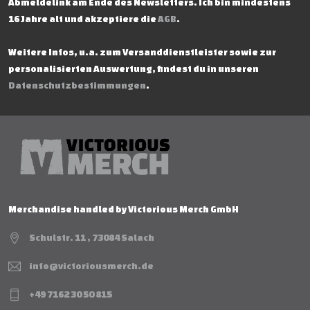
Abmeldelink am Ende des Newsletters. Ich bin mindestens
16 Jahre alt und akzeptiere die
AGB
.
Weitere Infos, u.a. zum Versanddienstleister sowie zur
personalisierten Auswertung, findest du in unseren
Datenschutzbestimmungen
.
Merchandise handled by Victorious Merch GmbH
Schulstr. 11 , 73084 Salach
info@victoriousmerch.de
+49 7162 30 50 815