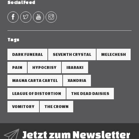
Social Feed
Tags
DARK FUNERAL
SEVENTH CRYSTAL
MELECHESH
PAIN
HYPOCRISY
IBARAKI
MAGNA CARTA CARTEL
XANDRIA
LEAGUE OF DISTORTION
THE DEAD DAISIES
VOMITORY
THE CROWN
Jetzt zum Newsletter