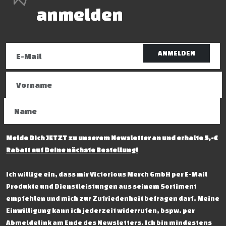
anmelden
ANMELDEN
Melde Dich JETZT zu unserem Newsletter an und erhalte 5,-€
Rabatt auf Deine nächste Bestellung!
Ich willige ein, dass mir Victorious Merch GmbH per E-Mail
Produkte und Dienstleistungen aus seinem Sortiment
empfehlen und mich zur Zufriedenheit befragen darf. Meine
Einwilligung kann ich jederzeit widerrufen, bspw. per
Abmeldelink am Ende des Newsletters. Ich bin mindestens