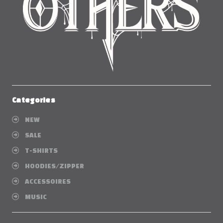
Categories
NEW
SALE
T-SHIRTS
HOODIES/ZIPPER
ACCESSOIRES
MUSIC